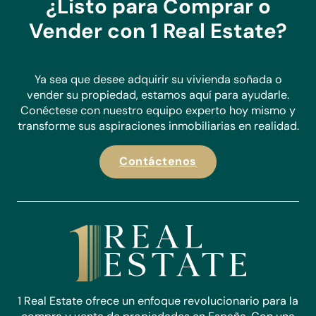
¿Listo para Comprar o
atención y experiencia que ofrecemos como estándar.
Vender con 1 Real Estate?
En 1 Real Estate, nos centramos exclusivamente en
propiedades que están directamente listadas con nosotros,
lo que nos permite establecer relaciones sólidas con
nuestros proveedores, conocer sus viviendas y tener un
Ya sea que desee adquirir su vivienda soñada o
conocimiento profundo de las zonas que atendemos. Con
vender su propiedad, estamos aquí para ayudarle.
nuestra amplia cartera de propiedades, estamos seguros de
Conéctese con nuestro equipo experto hoy mismo y
que podemos encontrar la opción perfecta para tus
transforme sus aspiraciones inmobiliarias en realidad.
necesidades.
Contáctenos
Haz una consulta hoy y descubre por qué destacamos
como el agente preferido para compradores y vendedores
en Costa Blanca.
1 Real Estate ofrece un enfoque revolucionario para la