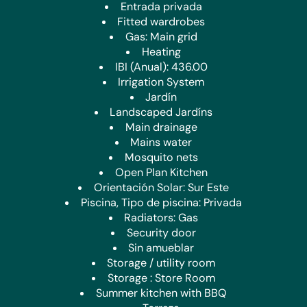
completo con acceso a una estructura subterránea
Entrada privada
considerable que actualmente se utiliza como oficina en
Fitted wardrobes
casa, ofreciendo un excelente potencial para una variedad
Gas: Main grid
de usos.
Heating
IBI (Anual): 436.00
Los jardines ajardinados están bien abastecidos con una
Irrigation System
variedad de árboles frutales, mientras que la mayoría de los
Jardín
jardines han sido rematados con grava decorativa para
Landscaped Jardíns
facilitar el mantenimiento.
Main drainage
Mains water
Características adicionales incluyen:
Mosquito nets
Doble acristalamiento en todo el área
Open Plan Kitchen
Orientación Solar: Sur Este
Mosquiteros instalados
Piscina, Tipo de piscina: Privada
Radiators: Gas
Ventiladores de techo
Security door
Aire acondicionado en habitaciones seleccionadas
Sin amueblar
Storage / utility room
Gas de red y drenaje
Storage : Store Room
Summer kitchen with BBQ
Oficina en casa/gran construcción