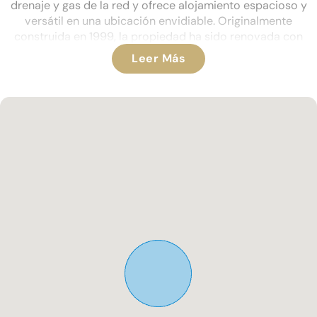
drenaje y gas de la red y ofrece alojamiento espacioso y
versátil en una ubicación envidiable. Originalmente
construida en 1999, la propiedad ha sido renovada con
buen gusto por los actuales propietarios y se presenta en
Leer Más
excelente estado en todo su lugar.
A nivel de calle, una gran entrada de vehículos ofrece
aparcamiento fuera de carretera para dos vehículos. Una
puerta peatonal y escaleras descienden a la planta superior,
donde una naya cubierta disfruta de vistas panorámicas a la
paisaja y la costa circundantes.
La puerta principal se abre a un salón y comedor de planta
abierta y luminoso que cuenta con una llamativa chimenea
con estufa de leña empotrada. Este espacio se integra
perfectamente en la cocina bellamente renovada, que
cuenta con encimeras de material compuesto y
electrodomésticos integrados. También en este nivel hay un
amplio dormitorio doble con armarios empotrados y una
ducha en suite con estilo y elegantemente reformada.