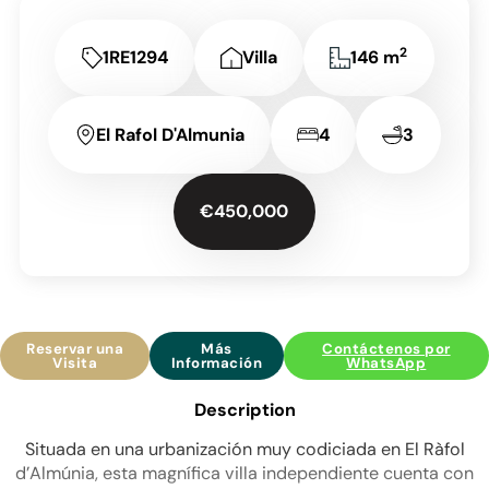
2
1RE1294
Villa
146 m
El Rafol D'Almunia
4
3
€450,000
Reservar una
Más
Contáctenos por
Visita
Información
WhatsApp
Description
Situada en una urbanización muy codiciada en El Ràfol
d’Almúnia, esta magnífica villa independiente cuenta con