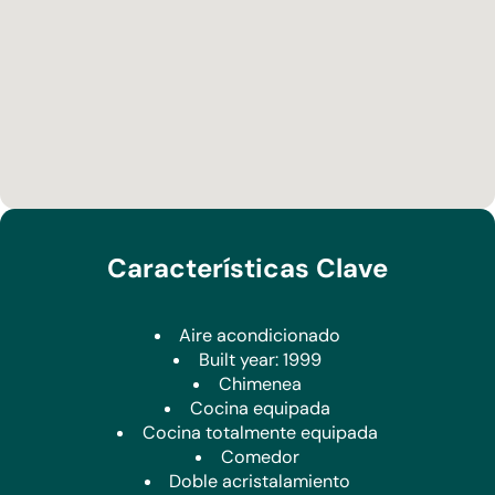
Los escalones exteriores de la naya bajan al nivel inferior,
donde una entrada independiente se abre a un pasillo
acogedor con armarios empotrados. Este nivel ofrece
además un salón y comedor de planta abierta con cocina
contigua, lo que lo hace ideal para huéspedes o alojamiento
en familias extensas.
Hay tres dormitorios adicionales en esta planta, que
comprenden dos habitaciones dobles y una individual, junto
con dos modernas duchas.
En el exterior, la villa realmente destaca. Una gran piscina
Características Clave
está rodeada de amplias terrazas y complementada por una
cocina exterior y una zona de barbacoa, perfectas para
recibir invitados. Una segunda terraza amplia cuenta con
Aire acondicionado
atractivas terrazas compuestas, mientras que varias zonas
Built year: 1999
adicionales de descanso ofrecen espacios tranquilos para
Chimenea
relajarse. Otros beneficios incluyen un cobertizo de
Cocina equipada
almacenamiento útil y una sala de servicio integrada.
Cocina totalmente equipada
Comedor
Debajo de la terraza de la piscina hay otra terraza de ancho
Doble acristalamiento