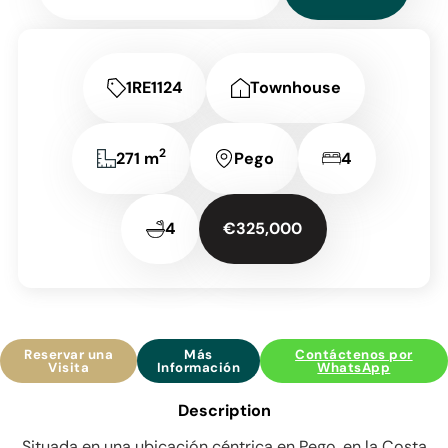
1RE1124
Townhouse
2
271 m
Pego
4
4
€325,000
Reservar una
Más
Contáctenos por
Visita
Información
WhatsApp
Description
Situada en una ubicación céntrica en Pego, en la Costa