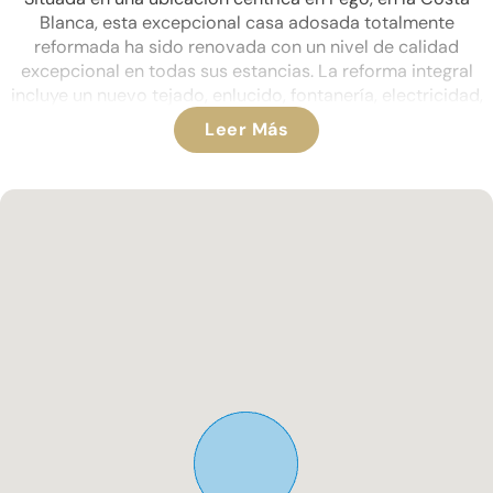
Blanca, esta excepcional casa adosada totalmente
reformada ha sido renovada con un nivel de calidad
excepcional en todas sus estancias. La reforma integral
incluye un nuevo tejado, enlucido, fontanería, electricidad,
ventanas y puertas de doble acristalamiento, además de
Leer Más
una cocina totalmente nueva, cuatro modernos cuartos de
baño, aire acondicionado en toda la vivienda, radiadores
eléctricos y ventiladores de techo. La propiedad también
cuenta con un anexo independiente, ideal para invitados o
para alquilar.
Al entrar en la propiedad, se accede a un gran comedor con
impresionantes techos altos, que crean una inmediata
sensación de espacio y carácter. Las puertas dobles
conducen a la lujosa cocina equipada, con
electrodomésticos integrados, incluyendo dos hornos,
placa de inducción, lavavajillas empotrado y frigorífico-
congelador, lo que la hace elegante y muy funcional.
Desde el comedor, la propiedad se abre a un espacioso