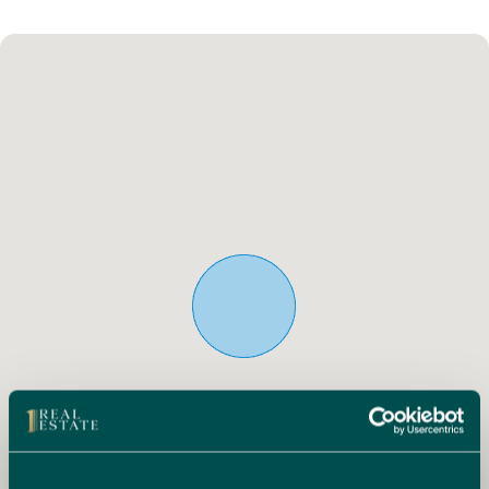
El corazón de la casa es una generosa naya cubierta (terraza
al aire libre), que proporciona un lugar perfecto para
relajarse. La naya conduce a un gran dormitorio doble, que a
su vez se conecta a una habitación adicional que podría
usarse como otro dormitorio o una oficina en casa. La sala
de estar de planta abierta cuenta con una acogedora
chimenea y una cocina abierta totalmente equipada, ideal
tanto para la vida cotidiana como para el entretenimiento.
En el interior, hay dos habitaciones dobles más espaciosas
y un baño bien equipado. Recientemente renovada, la villa
cuenta con sistemas eléctricos y de fontanería actualizados,
lo que garantiza una experiencia de vida cómoda y sin
complicaciones.
Externamente, la propiedad ofrece un amplio espacio de
estacionamiento, que incluye una cochera, lo que la hace
conveniente para varios vehículos. Su ubicación privilegiada
se encuentra muy cerca de las tiendas locales, los
restaurantes y la playa, lo que ofrece una combinación de
vida residencial tranquila y fácil acceso a las vibrantes