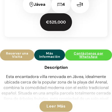
Jávea
4
1
€525,000
Reservar una
Más
Contáctenos por
Visita
Información
WhatsApp
Description
Esta encantadora villa renovada en Jávea, idealmente
ubicada cerca de la popular zona de la playa del Arenal,
combina la comodidad moderna con el estilo tradicional
español. Situada en una amplia parcela totalmente cerrada
llena de árboles frutales, esta propiedad de un solo nivel
ofrece privacidad y comodidad.
Leer Más