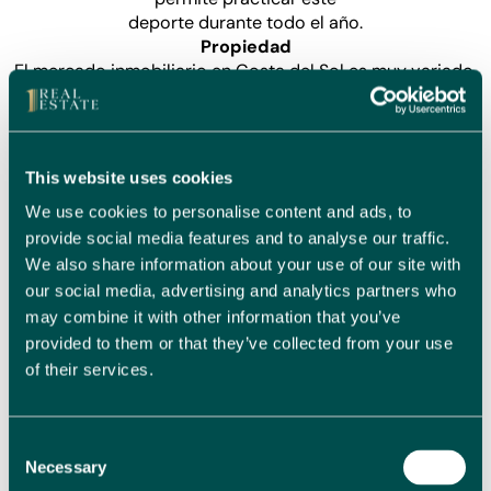
deporte durante todo el año.
Propiedad
El mercado inmobiliario en Costa del Sol es muy variado,
ofreciendo desde villas de
lujo en Marbella hasta modernos apartamentos en el
corazón de Málaga, pasando por
casas rurales y adosadas encantadoras. Esta región es
This website uses cookies
reconocida por ofrecer buena
We use cookies to personalise content and ads, to
relación calidad-precio respecto a otras zonas costeras
europeas. Además, la fuerte
provide social media features and to analyse our traffic.
demanda de alquileres vacacionales convierte la compra
We also share information about your use of our site with
aquí en una inversión
our social media, advertising and analytics partners who
inteligente.
may combine it with other information that you’ve
Preguntas Frecuentes (FAQs)
provided to them or that they’ve collected from your use
● ¿Dónde están las propiedades más asequibles en
of their services.
Costa del Sol?
En áreas como Fuengirola, Estepona o pequeños pueblos
del interior como
Consent
Coín o Alhaurín el Grande. Ofrecen excelente relación
Necessary
Selection
calidad-precio y fácil