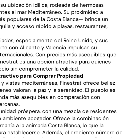
n su ubicación idílica, rodeada de hermosas
tes al mar Mediterráneo. Su proximidad a
s populares de la Costa Blanca— brinda un
quila y acceso rápido a playas, restaurantes,
ados, especialmente del Reino Unido, y sus
te con Alicante y Valencia impulsan su
ternacionales. Con precios más asequibles que
inestrat es una opción atractiva para quienes
cio sin comprometer la calidad.
Atractivo para Comprar Propiedad
 vistas mediterráneas, Finestrat ofrece bellez
enes valoran la paz y la serenidad. El pueblo es
enda más asequibles en comparación con
ercanas.
munidad próspera, con una mezcla de residentes
un ambiente acogedor. Ofrece la combinación
rcanía a la animada Costa Blanca, lo que la
para establecerse. Además, el creciente número de