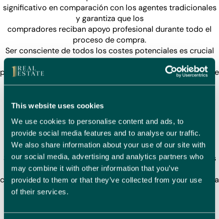
significativo en comparación con los agentes tradicionales
y garantiza que los
compradores reciban apoyo profesional durante todo el
proceso de compra.
Ser consciente de todos los costes potenciales es crucial
para elaborar un
presupuesto preciso. Esto incluye no solo el precio inicial de
compra, sino también
los gastos continuos. Comprender el panorama financiero
completo ayuda a los
This website uses cookies
compradores a tomar decisiones informadas y evitar
We use cookies to personalise content and ads, to
tensiones económicas
provide social media features and to analyse our traffic.
inesperadas.
We also share information about your use of our site with
Trabajar con Agentes Inmobiliarios
our social media, advertising and analytics partners who
Seleccionar un agente inmobiliario de buena reputación es
esencial para lograr una
may combine it with other information that you’ve
compra exitosa. Un agente experimentado puede ayudarle a
provided to them or that they’ve collected from your use
encontrar propiedades
of their services.
adecuadas, negociar los mejores precios y desenvolverse
en el mercado local con