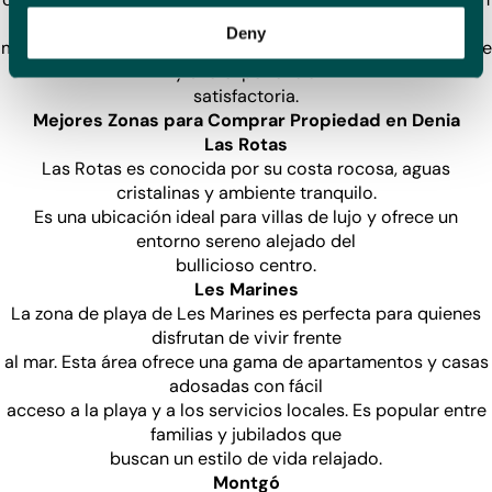
buen agente puede
Deny
marcar la diferencia entre un proceso de compra estresante
y una experiencia
satisfactoria.
Mejores Zonas para Comprar Propiedad en Denia
Las Rotas
Las Rotas es conocida por su costa rocosa, aguas
cristalinas y ambiente tranquilo.
Es una ubicación ideal para villas de lujo y ofrece un
entorno sereno alejado del
bullicioso centro.
Les Marines
La zona de playa de Les Marines es perfecta para quienes
disfrutan de vivir frente
al mar. Esta área ofrece una gama de apartamentos y casas
adosadas con fácil
acceso a la playa y a los servicios locales. Es popular entre
familias y jubilados que
buscan un estilo de vida relajado.
Montgó