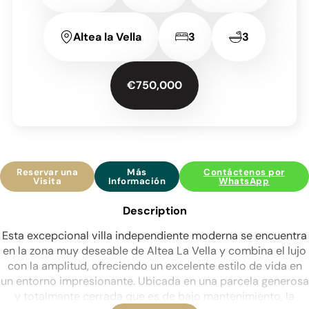
Altea la Vella
3
3
€750,000
Reservar una
Más
Contáctenos por
Visita
Información
WhatsApp
Description
Esta excepcional villa independiente moderna se encuentra
en la zona muy deseable de Altea La Vella y combina el lujo
con la amplitud, ofreciendo un excelente estilo de vida en
un entorno impresionante. Ubicada en una parcela generosa
y totalmente cerrada que es de bajo mantenimiento, la