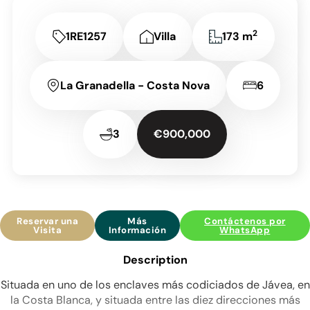
2
1RE1257
Villa
173 m
La Granadella - Costa Nova
6
3
€900,000
Reservar una
Más
Contáctenos por
Visita
Información
WhatsApp
Description
Situada en uno de los enclaves más codiciados de Jávea, en
la Costa Blanca, y situada entre las diez direcciones más