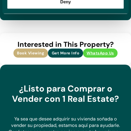
Zona tranquila
Deny
lo que nos permite construir relaciones sólidas con
nuestros proveedores, conocer sus viviendas y tener un
conocimiento profundo de las zonas que atendemos. Con
nuestra amplia cartera de propiedades, estamos seguros de
que podemos encontrar la opción perfecta para tus
necesidades.
Interested in This Property?
Haz una consulta hoy y descubre por qué destacamos
Book Viewing
Get More Info
WhatsApp Us
como el agente preferido para compradores y vendedores
en Costa Blanca.
¿Listo para Comprar o
Vender con 1 Real Estate?
Ya sea que desee adquirir su vivienda soñada o
vender su propiedad, estamos aquí para ayudarle.