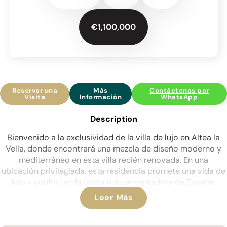
€1,100,000
Reservar una
Más
Contáctenos por
Visita
Información
WhatsApp
Description
Bienvenido a la exclusividad de la villa de lujo en Altea la
Vella, donde encontrará una mezcla de diseño moderno y
mediterráneo en esta villa recién renovada. En una
ubicación privilegiada, esta residencia promete una vida de
lujo y confort en la costa más encantadora de España.
Leer Más
Rodeada de 1287m2 de serenidad, la villa está adornada
con un espléndido jardín, palmeras y pinos, bajo el cielo
mediterráneo. y piscina, junto con terrazas bañadas por el