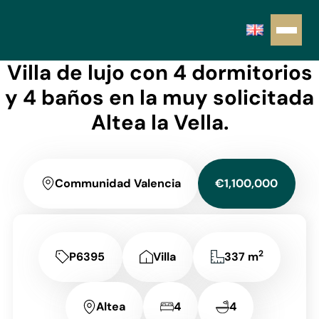
Villa de lujo con 4 dormitorios
y 4 baños en la muy solicitada
Altea la Vella.
Communidad Valencia
€1,100,000
2
P6395
Villa
337 m
Altea
4
4