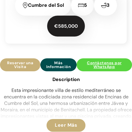
Cumbre del Sol
5
3
€585,000
Reservar una
Más
Contáctenos por
Visita
Información
WhatsApp
Description
Esta impresionante villa de estilo mediterráneo se
encuentra en la codiciada zona residencial de Encinas de
Cumbre del Sol, una hermosa urbanización entre Jávea y
Moraira, en el municipio de Benitachell. La propiedad ofrece
impresionantes vistas al mar y una piscina privada, creando
un refugio perfecto para aquellos que buscan relajación y
Leer Más
comodidad.