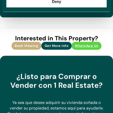
Zona tranquila
Deny
propiedades que están directamente listadas con nosotros,
lo que nos permite establecer relaciones sólidas con
nuestros proveedores, conocer sus viviendas y tener un
conocimiento profundo de las zonas que atendemos. Con
nuestra amplia cartera de propiedades, estamos seguros de
que podemos encontrar la opción perfecta para tus
Interested in This Property?
necesidades.
Book Viewing
Get More Info
WhatsApp Us
Haz una consulta hoy y descubre por qué destacamos
como el agente preferido para compradores y vendedores
en Costa Blanca.
¿Listo para Comprar o
Vender con 1 Real Estate?
Ya sea que desee adquirir su vivienda soñada o
vender su propiedad, estamos aquí para ayudarle.