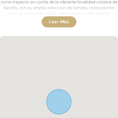
corto trayecto en coche de la vibrante localidad costera de
Gandía, con su amplia selección de tiendas, restaurantes,
bancos y hermosa costa, esta moderna villa familiar
independiente ofrece alojamientos espaciosos junto con
Leer Más
impresionantes vistas a montañas y valles.
Originalmente construida para los actuales propietarios en
2004, la villa se presenta en buen estado y ha sido
cuidadosamente diseñada para una vida cómoda durante
todo el año.
Se accede a la propiedad por una naya cubierta, un lugar
ideal para relajarse mientras se disfruta de las vistas a lo
largo del valle hacia las montañas circundantes. Una vez
dentro, un amplio vestíbulo da acceso a todas las
habitaciones principales, junto con una escalera que sube a
la primera planta.
El alojamiento en la planta baja consta de un útil
guardarropa para invitados, un gran salón y comedor de
doble ángulo iluminados con luz natural, y una cocina