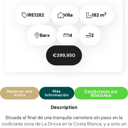
2
1RE1282
Villa
182 m
Barx
4
2
€399,950
Reservar una
Más
Contáctenos por
Visita
Información
WhatsApp
Description
Situada al final de una tranquila carretera sin paso en la
codiciada zona de La Drova en la Costa Blanca, y a solo un