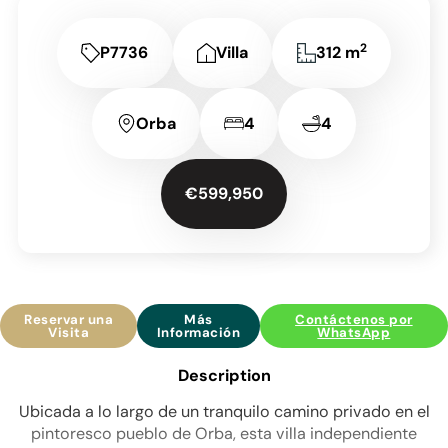
2
P7736
Villa
312 m
Orba
4
4
€599,950
Reservar una
Más
Contáctenos por
Visita
Información
WhatsApp
Description
Ubicada a lo largo de un tranquilo camino privado en el
pintoresco pueblo de Orba, esta villa independiente