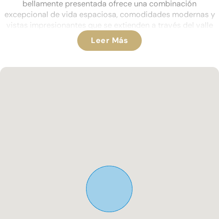
bellamente presentada ofrece una combinación
excepcional de vida espaciosa, comodidades modernas y
vistas impresionantes que se extienden a través del valle
hasta el mar.
Leer Más
A su llegada, un gran camino de entrada privado ofrece un
amplio estacionamiento fuera de la carretera para varios
vehículos, complementado con un generoso garaje doble y
un taller con una puerta enrollable eléctrica ideal para
aficionados o necesidades de almacenamiento adicionales.
Los escalones conducen a la entrada principal, donde se le
da la bienvenida a un amplio pasillo. Fuera de este espacio
central hay una elegante y bien equipada cocina / sala de
desayunos, completa con una cocina, nevera-congelador
de estilo americano, lavavajillas integrado y un lavadero
separado que alberga la lavadora y la secadora. Un cómodo
aseo de invitados también se encuentra en este nivel.
Tanto desde el pasillo como desde la cocina, las puertas
dobles se abren a una sala de estar y comedor de planta