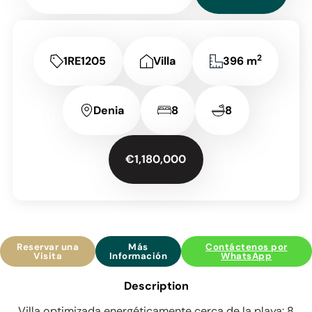
2
1RE1205
Villa
396 m
Denia
8
8
€1,180,000
Reservar una
Más
Contáctenos por
Visita
Información
WhatsApp
Description
Villa optimizada energéticamente cerca de la playa: 8