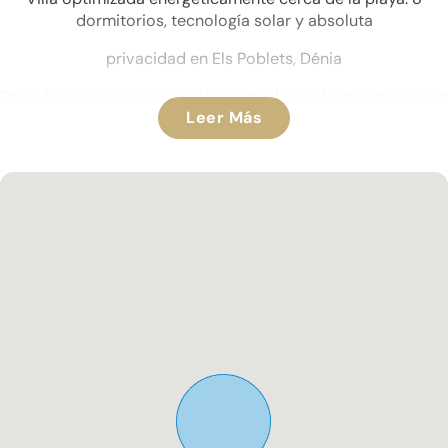
dormitorios, tecnología solar y absoluta
privacidad en Els Poblets, Dénia
Descubre tu paraíso privado en una dirección prestigiosa en
Leer Más
la zona de pisos y codiciada de
Els Poblets Dénia. Esta propiedad excepcional, que
experimentó una completa y extensa propiedad
La renovación en 2021 combina un estilo de vida premium y
un espacio generoso para familia e invitados,
y tecnología de vanguardia para minimizar los costes
operativos.
Residencia principal y apartamentos independientes para
invitados con una superficie total construida de 396 m²,
La casa está diseñada para ofrecer privacidad absoluta a
los propietarios, al tiempo que ofrece lujo