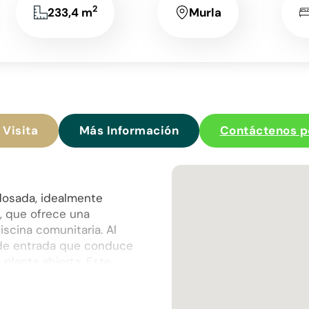
2
233,4 m
Murla
 Visita
Más Información
Contáctenos 
dosada, idealmente
, que ofrece una
scina comunitaria. Al
ll de entrada que conduce
 planta abierta. Este
uniones familiares como
es que bañan la
a un generoso balcón