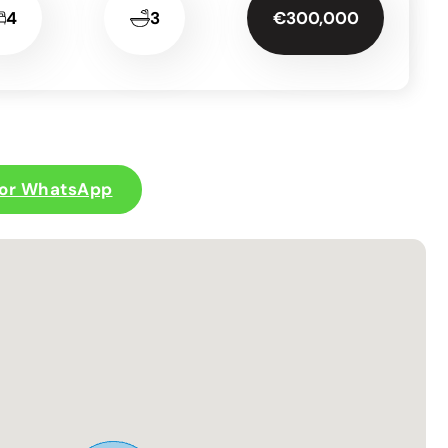
4
3
€300,000
por WhatsApp