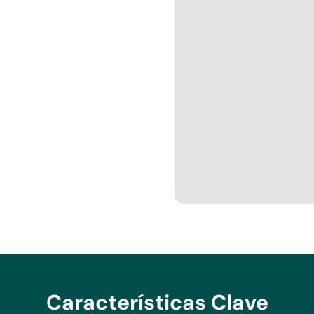
ranquilo campo, el lugar
ien equipada sala de
a gama y
cio ofrece un amplio
Un lujoso cuarto de baño
temente ubicado,
.
 conecta con las tres
 dormitorio está
e cortesía para darle un
sfrutan de acceso a un
a, lo que lo convierte en
s vistas. El gran baño
 piso.
garaje con un lavadero
Características Clave
una puerta de garaje