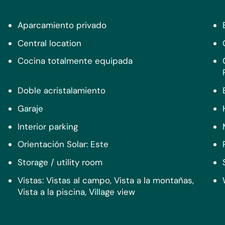
la versátil de usos
a, una sala de
Aparcamiento privado
e a sus necesidades. Un
Central location
cuarto de baño completo
mitorio u oficina
Cocina totalmente equipada
e ser totalmente de doble
Doble acristalamiento
rtes para mayor
Garaje
tufa de leña en la sala
Interior parking
mente la amplitud, la
Orientación Solar: Este
 propiedad. Esta es una
Storage / utility room
 familia en crecimiento
 el bullicio de la vida
Vistas: Vistas al campo, Vista a la montañas,
Vista a la piscina, Village view
agencia inmobiliaria
0 años de experiencia