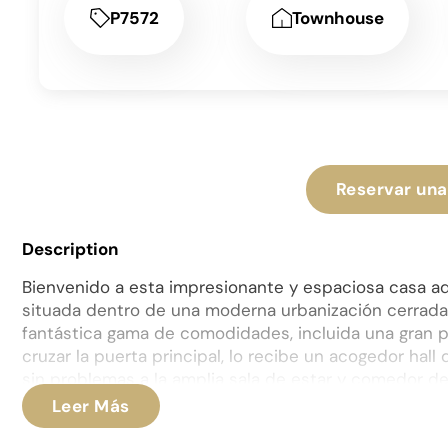
P7572
Townhouse
Reservar una
Description
Bienvenido a esta impresionante y espaciosa casa a
situada dentro de una moderna urbanización cerrada
fantástica gama de comodidades, incluida una gran pi
cruzar la puerta principal, lo recibe un acogedor ha
sin problemas a la amplia sala de estar y comedor de
espacio amplio y luminoso es perfecto tanto para re
Leer Más
para entretenimiento relajado, con grandes ventanal
habitación con luz natural. La sala de estar se abre 