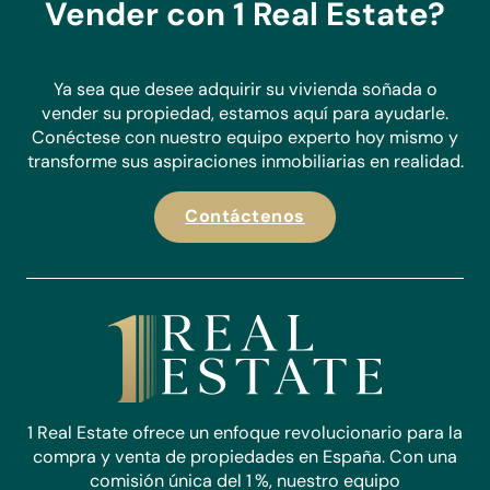
Vender con 1 Real Estate?
Haz una consulta hoy y descubre por qué destacamos
como el agente preferido para compradores y vendedores
en Costa Blanca.
Ya sea que desee adquirir su vivienda soñada o
vender su propiedad, estamos aquí para ayudarle.
Conéctese con nuestro equipo experto hoy mismo y
transforme sus aspiraciones inmobiliarias en realidad.
Contáctenos
1 Real Estate ofrece un enfoque revolucionario para la
compra y venta de propiedades en España. Con una
comisión única del 1 %, nuestro equipo