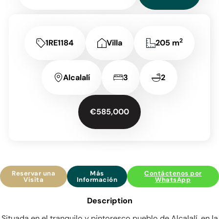
2
1RE1184
Villa
205 m
Alcalalí
3
2
€585,000
Reservar una
Más
Contáctenos por
Visita
Información
WhatsApp
Description
Situada en el tranquilo y pintoresco pueblo de Alcalalí, en la