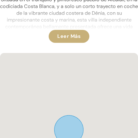
codiciada Costa Blanca, y a solo un corto trayecto en coche
de la vibrante ciudad costera de Dénia, con su
impresionante costa y marina, esta villa independiente
contemporánea bellamente presentada ofrece una vida
elegante y espaciosa en un entorno realmente envidiable.
Leer Más
Terminada en 2021 según las estrictas especificaciones de
los actuales propietarios, la propiedad fue diseñada
originalmente como una vivienda de cuatro dormitorios y
tres baños. Sin embargo, la distribución ha sido
cuidadosamente reconfigurada para crear una disposición
más generosa de tres dormitorios y dos baños,
maximizando el espacio y la comodidad en todo el espacio.
Se accede a la villa mediante portones eléctricos que se
abren a una amplia entrada privada con un garaje cubierto.
Los jardines ajardinados rodean elegantemente la
propiedad, proporcionando una maravillosa sensación de
privacidad. En el exterior, una amplia terraza enmarca la
acogedora piscina, complementada por una magnífica