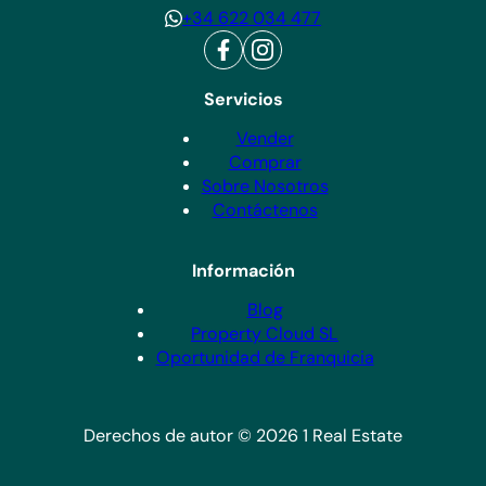
+34 622 034 477
Haz una consulta hoy y descubre por qué destacamos
como el agente preferido para compradores y vendedores
en Costa Blanca.
Servicios
Vender
Comprar
Sobre Nosotros
Contáctenos
Información
Blog
Property Cloud SL
Oportunidad de Franquicia
Derechos de autor © 2026 1 Real Estate