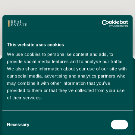
Hasta la cocina moderna completamente equipada,
encontrarás un excelente espacio de trabajo y
almacenamiento, junto con una placa de inducción, un
horno eléctrico y un gran congelador frigorífico. El aire
acondicionado garantiza comodidad durante los meses
más cálidos.
This website uses cookies
Una de las características más distintivas de la propiedad
es la sala de servicios, ingeniosamente incorporada en una
We use cookies to personalise content and ads, to
formación natural de cueva. Las paredes de roca expuesta
provide social media features and to analyse our traffic.
crean un espacio único y atmosférico, además de
We also share information about your use of our site with
Características Clave
proporcionar alojamiento práctico para una lavadora, un
our social media, advertising and analytics partners who
lavavajillas y un frigorífico adicional para congelar.
may combine it with other information that you’ve
La planta baja se completa con el primer baño, donde la
provided to them or that they’ve collected from your use
Aire acondicionado
roca natural sigue proporcionando un telón de fondo
Barbacoa
of their services.
llamativo. Recientemente actualizado, se beneficia de una
Central location
ducha nueva y accesorios contemporáneos.
Chimenea
Cocina independiente
Consent
Las escaleras suben hasta la primera planta, donde el
Cocina totalmente equipada
Necessary
Selection
alojamiento continúa con un dormitorio doble luminoso y
Comedor