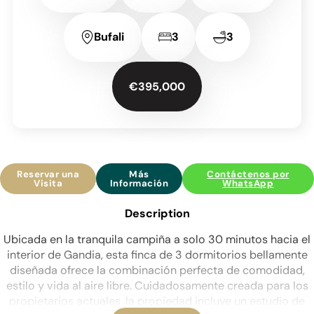
Bufali
3
3
€395,000
Reservar una
Más
Contáctenos por
Visita
Información
WhatsApp
Description
Ubicada en la tranquila campiña a solo 30 minutos hacia el
interior de Gandia, esta finca de 3 dormitorios bellamente
diseñada ofrece la combinación perfecta de comodidad,
estilo y vida al aire libre. Cuidadosamente creada para los
propietarios actuales, la propiedad incluye un estudio de