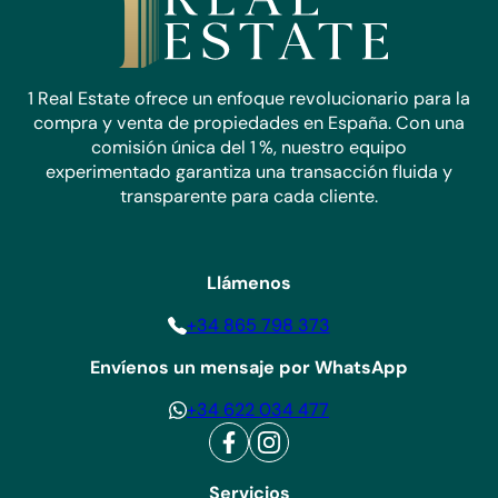
visitas
Dos llamativos balcones Juliette con fondo de cristal
Vistas maravillosas sobre el lecho del río adyacente, lleno
1 Real Estate ofrece un enfoque revolucionario para la
de vida salvaje local
compra y venta de propiedades en España. Con una
comisión única del 1 %, nuestro equipo
Vistas de montaña de gran alcance
experimentado garantiza una transacción fluida y
transparente para cada cliente.
Características adicionales
Doble acristalamiento en todo el área
Aire acondicionado instalado
Llámenos
Un sistema solar totalmente instalado
+34 865 798 373
Acceso por telesilla a todos los niveles
Envíenos un mensaje por WhatsApp
Garaje y taller integrados
+34 622 034 477
Seguridad con reja las 24 horas
Servicios
Montepino es una comunidad residencial privada muy