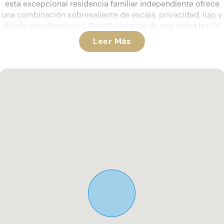
esta excepcional residencia familiar independiente ofrece
una combinación sobresaliente de escala, privacidad, lujo y
diseño arquitectónico. Beneficiándose de seguridad las 24
horas, la propiedad ocupa una posición envidiable rodeada
Leer Más
de paisajes naturales tranquilos, con hermosas vistas hacia
las montañas y fácil acceso a la costa.
Construida originalmente en 2007 y renovada
extensamente en 2022 por los actuales propietarios, esta
notable vivienda se extiende aproximadamente por 1.130 m²
y se encuentra en jardines privados y de bajo
mantenimiento de poco más de 2.400 m².
Se accede a la propiedad tanto por una puerta peatonal
eléctrica como por puertas eléctricas para entradas, que
conducen a un garaje y taller integrales considerables.
Desde el momento en que llegas, la casa deja una impresión
inmediata con su impresionante fachada y proporciones
elegantes.
Un conjunto de impresionantes puertas dobles de madera