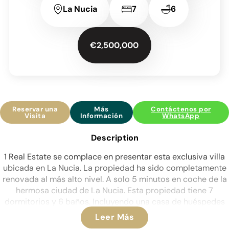
La Nucia
7
6
€2,500,000
Reservar una
Más
Contáctenos por
Visita
Información
WhatsApp
Description
1 Real Estate se complace en presentar esta exclusiva villa
ubicada en La Nucia. La propiedad ha sido completamente
renovada al más alto nivel. A solo 5 minutos en coche de la
hermosa ciudad de La Nucia. Esta propiedad tiene 7
dormitorios y 6 baños. Incluyendo una casa de huéspedes
renovada que tiene 160 años, con acceso a través de la
Leer Más
casa principal o una entrada independiente. Esta propiedad