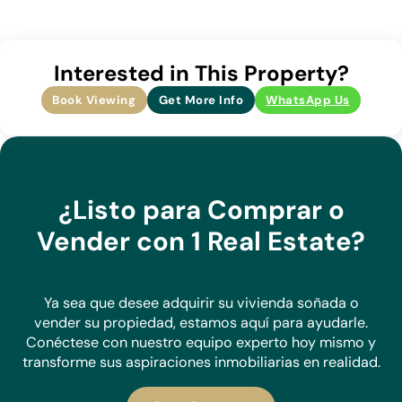
excepcional de atención y experiencia que brindamos como
estándar.
En 1 Real Estate, nos enfocamos exclusivamente en
Interested in This Property?
propiedades listadas directamente con nosotros, lo que nos
permite construir relaciones sólidas con nuestros
Book Viewing
Get More Info
WhatsApp Us
proveedores, comprender sus hogares y tener un
conocimiento profundo de las áreas a las que servimos.
Con nuestra amplia cartera de propiedades, estamos
seguros de que podemos encontrar la combinación
perfecta para sus necesidades.
¿Listo para Comprar o
Vender con 1 Real Estate?
Haga una consulta hoy y descubra por qué nos destacamos
como el agente elegido por compradores y vendedores en
la Costa Blanca.
Ya sea que desee adquirir su vivienda soñada o
vender su propiedad, estamos aquí para ayudarle.
Conéctese con nuestro equipo experto hoy mismo y
transforme sus aspiraciones inmobiliarias en realidad.