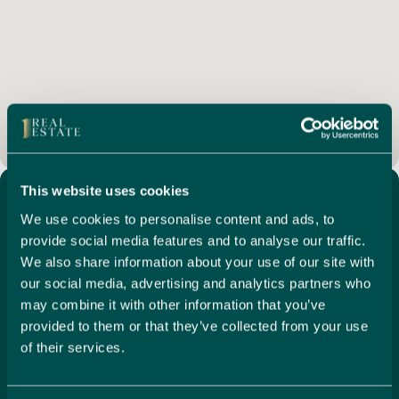
Aparcamiento privado directamente fuera de la propiedad
Totalmente acristalado con persianas eléctricas
Sistema de videoportero
Aire acondicionado frío y caliente por conductos
Sistema de alarma integrado para su tranquilidad
Acceso a una piscina comunitaria muy bien mantenida y un
This website uses cookies
gimnasio privado para residentes
Características Clave
We use cookies to personalise content and ads, to
Ideal como residencia permanente, retiro de vacaciones u
provide social media features and to analyse our traffic.
oportunidad de inversión, esta propiedad se ofrece
We also share information about your use of our site with
Aire acondicionado
completamente amueblada y lista para entrar a vivir.
our social media, advertising and analytics partners who
Amueblado
may combine it with other information that you’ve
Aparcamiento privado
Las visitas son muy recomendables para apreciar realmente
provided to them or that they’ve collected from your use
Built year: 2025
la calidad, el diseño y la ubicación de este excepcional
Cocina totalmente equipada
of their services.
apartamento.
Communal Piscina, Ducha de piscina, Children's
1 Real Estate, parte de Property Cloud Group, es una agencia
Piscina