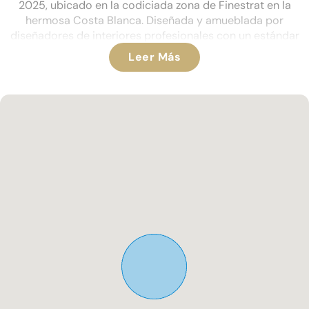
2025, ubicado en la codiciada zona de Finestrat en la
hermosa Costa Blanca. Diseñada y amueblada por
diseñadores de interiores profesionales con un estándar
excepcional, esta propiedad llave en mano ofrece una vida
Leer Más
de lujo en su máxima expresión.
Al entrar, te recibe una amplia sala de estar de planta
abierta que se integra sin esfuerzo en una cocina de alta
especificación, completa con electrodomésticos de alta
gama totalmente integrados, ideales para la vida moderna y
el entretenimiento. El espacio habitable se extiende a través
de grandes puertas de vidrio a una terraza privada de
generosas dimensiones orientada al oeste, que ofrece
vistas de gran alcance y el lugar perfecto para disfrutar de
las puestas de sol mediterráneas.
El apartamento cuenta con dos grandes habitaciones
dobles, cada una con su lujoso baño en suite, terminadas
con accesorios contemporáneos y elegantes azulejos.
Las características adicionales incluyen: